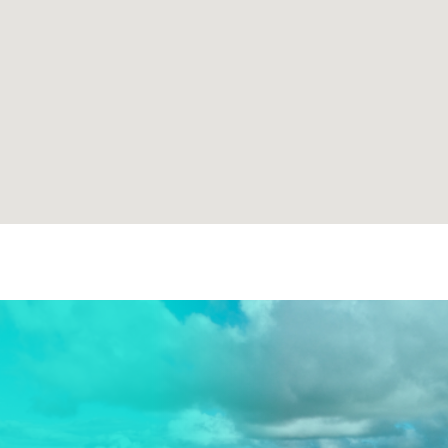
para cada mensagem
enviada!
Caso queira falar
diretamente conosco ligue
no número (62) 3395-
8002.
Estou ciente - Fechar Aviso