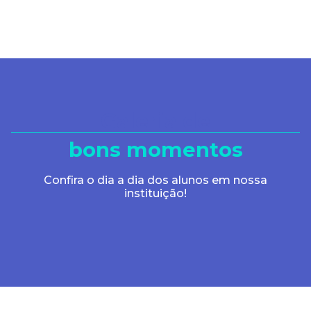
compreensão e
informamos que estamos
trabalhando arduamente
para resolver esta questão!
Galeria de
Prazo de normalização:
bons momentos
quinta-feira, 23/11/2023 às
17h
Confira o dia a dia dos alunos em nossa
instituição!
Nossa equipe está ligando
para cada mensagem
enviada!