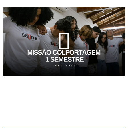
Caso queira falar
diretamente conosco ligue
no número (62) 3395-
8002.
Estou ciente - Fechar Aviso
Siga o IABC nas