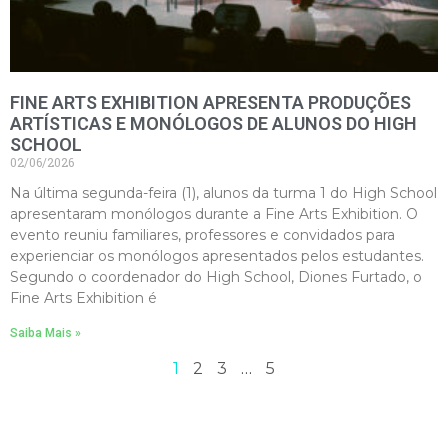
COMUNICADO
IMPORTANTE:
FINE ARTS EXHIBITION APRESENTA PRODUÇÕES
ARTÍSTICAS E MONÓLOGOS DE ALUNOS DO HIGH
SCHOOL
Estamos passando por
02/06/2026
uma instabilidade em
Na última segunda-feira (1), alunos da turma 1 do High School
apresentaram monólogos durante a Fine Arts Exhibition. O
nosso WhatsApp, e talvez
evento reuniu familiares, professores e convidados para
experienciar os monólogos apresentados pelos estudantes.
nossa resposta a sua
Segundo o coordenador do High School, Diones Furtado, o
Fine Arts Exhibition é
mensagem demore mais
que o normal.
Saiba Mais »
1
2
3
…
5
Por isso, pedimos sua