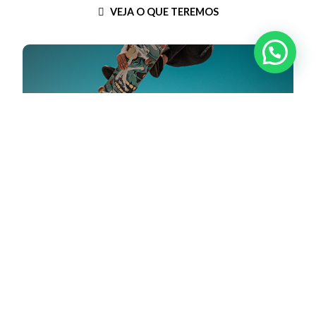
VEJA O QUE TEREMOS
Lorem ipsum dolor (2019)
★
★
★
★
★
RATING: