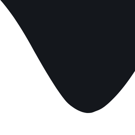
mensagem demore mais
que o normal.
Por isso, pedimos sua
compreensão e
informamos que estamos
trabalhando arduamente
para resolver esta questão!
Prazo de normalização:
quinta-feira, 23/11/2023 às
17h