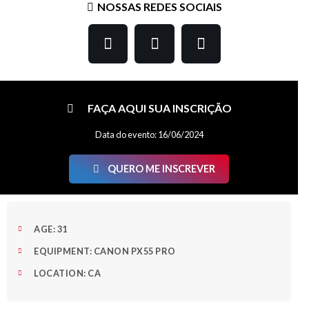
NOSSAS REDES SOCIAIS
Nossa equipe está ligando
para cada mensagem
enviada!
FAÇA AQUI SUA INSCRIÇÃO
Caso queira falar
Data do evento: 16/06/2024
diretamente conosco ligue
no número (62) 3395-
QUERO ME INSCREVER
8002.
AGE: 31
Estou ciente - Fechar Aviso
EQUIPMENT: CANON PX55 PRO
LOCATION: CA