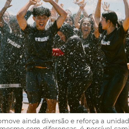
inta-feira, 23/11/2023 às 17h
do para cada mensagem enviada!
ente conosco ligue no número (62)
Estou ciente - Fechar Aviso
omove ainda diversão e reforça a unidad
mesmo com diferenças, é possível cam