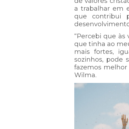
de valores cristã
a trabalhar em 
que contribui 
desenvolvimento
“Percebi que às 
que tinha ao meu
mais fortes, ig
sozinhos, pode s
fazemos melhor 
Wilma.
Estamos passando por uma
resposta a sua mensagem
Por isso, pedimos sua c
arduamente para resolver