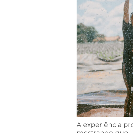
Prazo de normalização: qu
Nossa equipe está ligan
Caso queira falar diretam
A experiência pr
mostrando que, 