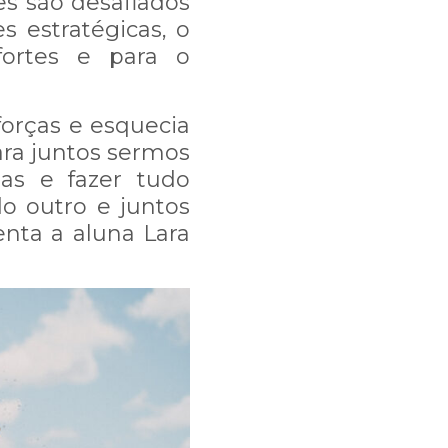
tes são desafiados
 estratégicas, o
fortes e para o
forças e esquecia
ara juntos sermos
tas e fazer tudo
do outro e juntos
nta a aluna Lara
, e talvez nossa
mos trabalhando