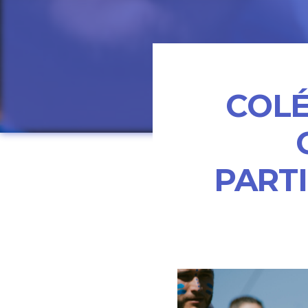
COLÉ
PART