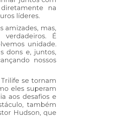
 diretamente na
ros líderes.
s amizades, mas,
 verdadeiros. É
lvemos unidade.
 dons e, juntos,
cançando nossos
Trilife se tornam
omo eles superam
ia aos desafios e
stáculo, também
stor Hudson, que