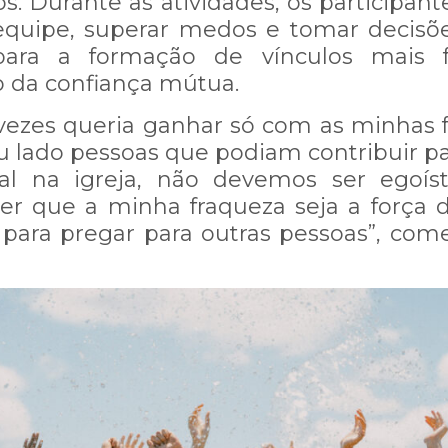
os. Durante as atividades, os participan
equipe, superar medos e tomar decisões
para a formação de vínculos mais 
 da confiança mútua.
vezes queria ganhar só com as minhas 
 lado pessoas que podiam contribuir p
ual na igreja, não devemos ser egoís
COMUNICADO IMPORTANTE:
er que a minha fraqueza seja a força 
para pregar para outras pessoas”, come
 instabilidade em nosso WhatsApp
 demore mais que o normal.
ompreensão e informamos que esta
 esta questão!