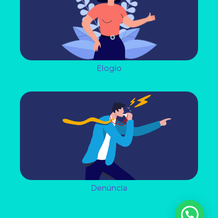
8002.
Estou ciente - Fechar Aviso
Elogio
Denúncia