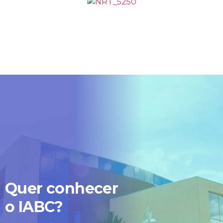
IMPORTANTE:
Estamos passando por
uma instabilidade em
nosso WhatsApp, e talvez
nossa resposta a sua
mensagem demore mais
que o normal.
Por isso, pedimos sua
Quer conhecer
compreensão e
o IABC?
informamos que estamos