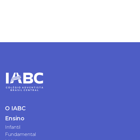
no número (62) 3395-
8002.
Estou ciente - Fechar Aviso
O IABC
Ensino
Infantil
Fundamental