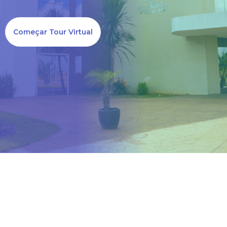
trabalhando arduamente
para resolver esta questão!
Começar Tour Virtual
Prazo de normalização:
quinta-feira, 23/11/2023 às
17h
Nossa equipe está ligando
para cada mensagem
enviada!
Caso queira falar
diretamente conosco ligue