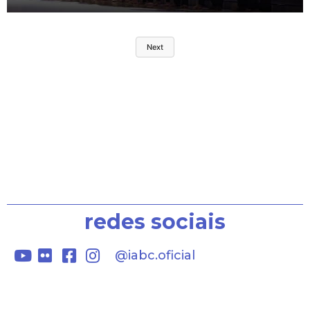
para resolver esta questão!
Next
Prazo de normalização:
quinta-feira, 23/11/2023 às
17h
Nossa equipe está ligando
Siga o IABC nas
para cada mensagem
redes sociais
enviada!
@iabc.oficial
Caso queira falar
diretamente conosco ligue