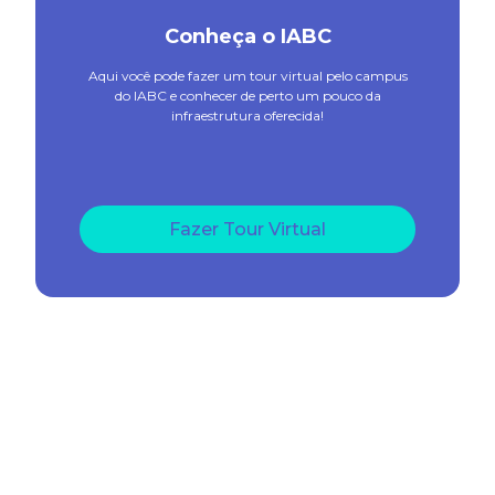
Conheça o IABC
Aqui você pode fazer um tour virtual pelo campus
do IABC e conhecer de perto um pouco da
infraestrutura oferecida!
Fazer Tour Virtual
Confira aqui as