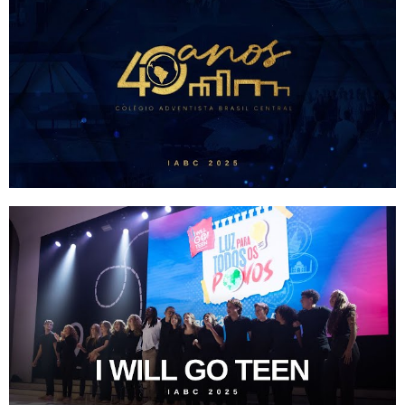
IMPORTANTE:
Estamos passando por
uma instabilidade em
nosso WhatsApp, e talvez
nossa resposta a sua
mensagem demore mais
que o normal.
Por isso, pedimos sua
compreensão e
informamos que estamos
trabalhando arduamente