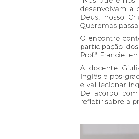
“Nós queremos u
desenvolvam a c
Deus, nosso Cri
Queremos passar 
O encontro con
participação dos
Prof.ª Francielle
A docente Giuli
Inglês e pós-gr
e vai lecionar i
De acordo com 
refletir sobre a 