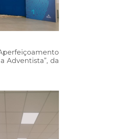
Aperfeiçoamento
 3395-8002.
a Adventista”, da