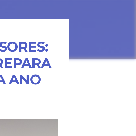
SORES:
REPARA
A ANO