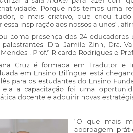
tilizar a sala
maker
para fazer com q
riatividade. Porque nós temos uma ref
ador, o mais criativo, que criou tudo 
essa inspiração aos nossos alunos”, afi
tou coma presença dos 24 educadores 
 palestrantes: Dra. Jamile Zinn, Dra. V
n Mendes , Prof.º Ricardo Rodrigues e Pro
ana Cruz é formada em Tradutor e In
aduada em Ensino Bilíngue, está chegan
nglês para os estudantes do Ensino Fun
ela a capacitação foi uma oportunida
prática docente e adquirir novas estratégi
“O que mais m
abordagem prátic