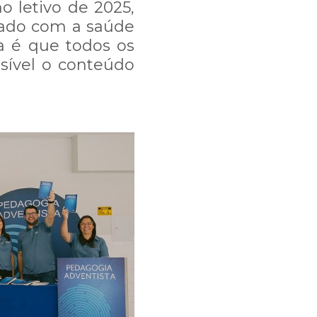
o letivo de 2025,
dado com a saúde
va é que todos os
sível o conteúdo
, e talvez nossa
mos trabalhando