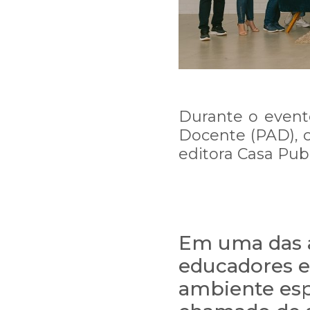
Prazo de normalização: qu
Nossa equipe está ligan
Durante o even
Caso queira falar diretam
Docente (PAD), c
editora Casa Publ
Em uma das a
educadores 
ambiente esp