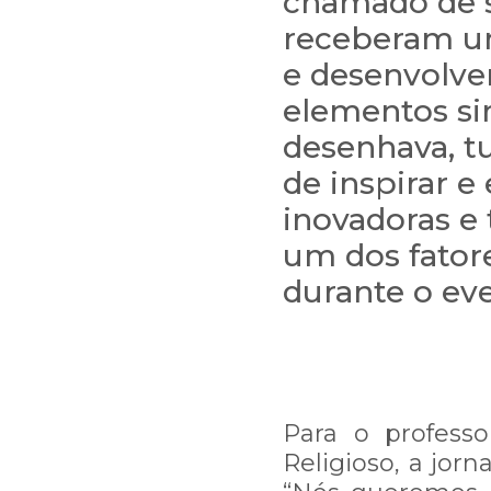
chamado de 
receberam um
e desenvolv
elementos si
desenhava, t
de inspirar e
inovadoras e 
um dos fator
durante o ev
Para o profess
Religioso, a jorn