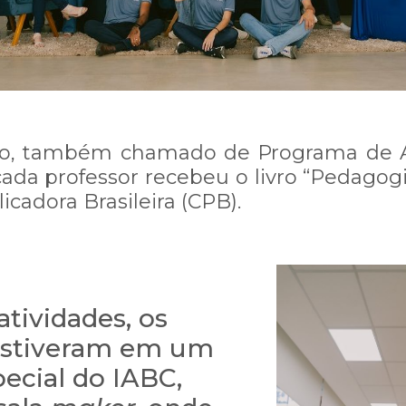
inta-feira, 23/11/2023 às 17h
do para cada mensagem enviada!
to, também chamado de Programa de 
ente conosco ligue no número (62)
ada professor recebeu o livro “Pedagogi
icadora Brasileira (CPB).
Estou ciente - Fechar Aviso
tividades, os
estiveram em um
ecial do IABC,