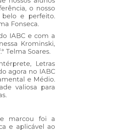
ue nossos alunos
erência, o nosso
belo e perfeito.
rma Fonseca.
do IABC e com a
anessa Krominski,
f.ª Telma Soares.
térprete, Letras
do agora no IABC
damental e Médio.
de valiosa para
as.
e marcou foi a
a e aplicável ao