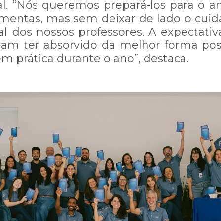
. “Nós queremos prepará-los para o an
ramentas, mas sem deixar de lado o cui
al dos nossos professores. A expectati
am ter absorvido da melhor forma pos
m prática durante o ano”, destaca.
COMUNICADO IMPORTANTE:
 instabilidade em nosso WhatsApp
 demore mais que o normal.
ompreensão e informamos que esta
 esta questão!