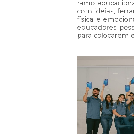
ramo educacional
com ideias, fer
física e emocion
educadores poss
para colocarem e
Estamos passando por uma
resposta a sua mensagem
Por isso, pedimos sua c
arduamente para resolver