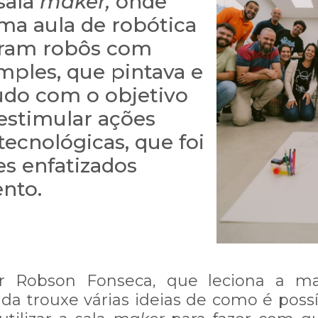
sala
maker,
onde
a aula de robótica
eram robôs com
mples, que pintava e
udo com o objetivo
 estimular ações
tecnológicas, que foi
es enfatizados
ento.
or Robson Fonseca, que leciona a ma
ada trouxe várias ideias de como é possíve