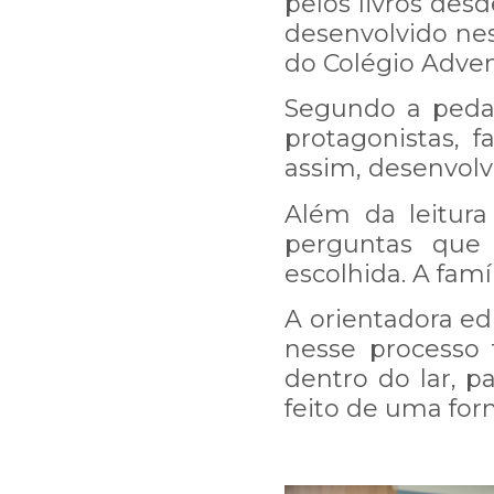
pelos livros des
desenvolvido nes
do Colégio Advent
Segundo a pedag
protagonistas, 
assim, desenvolva
Além da leitura
perguntas que
escolhida. A fam
Estamos passando por uma
A orientadora ed
resposta a sua mensagem
nesse processo 
dentro do lar, 
Por isso, pedimos sua c
feito de uma for
arduamente para resolver