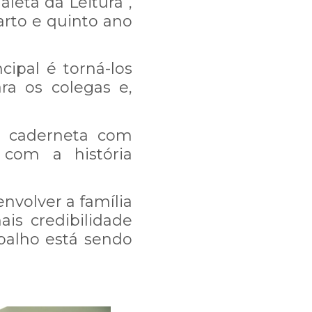
leta da Leitura”,
arto e quinto ano
ipal é torná-los
ra os colegas e,
ma caderneta com
com a história
, e talvez nossa
nvolver a família
is credibilidade
balho está sendo
mos trabalhando