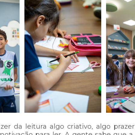
inta-feira, 23/11/2023 às 17h
do para cada mensagem enviada!
ente conosco ligue no número (62)
Estou ciente - Fechar Aviso
azer da leitura algo criativo, algo praze
tivação para ler. A gente sabe que a l