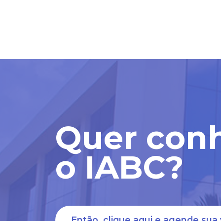
Quer con
o IABC?
Então, clique aqui e agende sua v