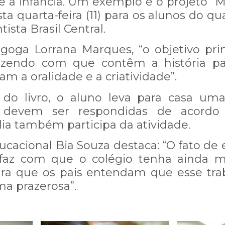
de a infância. Um exemplo é o projeto “Ma
ta quarta-feira (11) para os alunos do qu
ista Brasil Central.
oga Lorrana Marques, “o objetivo princ
fazendo com que contêm a história pa
m a oralidade e a criatividade”.
COMUNICADO IMPORTANTE:
 do livro, o aluno leva para casa u
 devem ser respondidas de acordo 
ília também participa da atividade.
 instabilidade em nosso WhatsApp
ucacional Bia Souza destaca: “O fato de e
 demore mais que o normal.
faz com que o colégio tenha ainda ma
para que os pais entendam que esse tra
ompreensão e informamos que esta
ma prazerosa”.
 esta questão!