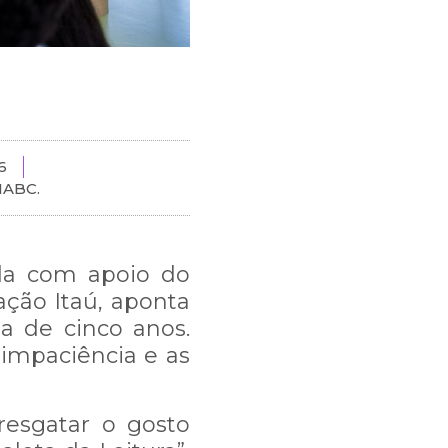
6
IABC.
zada com apoio do
ação Itaú, aponta
a de cinco anos.
 impaciência e as
resgatar o gosto