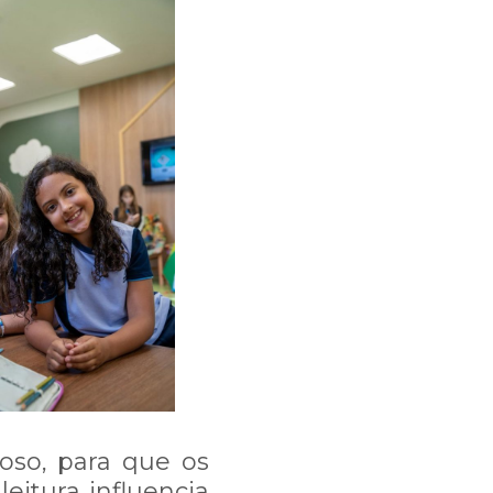
 3395-8002.
roso, para que os
eitura influencia