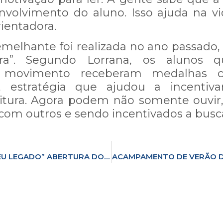
volvimento do aluno. Isso ajuda na vi
rientadora.
melhante foi realizada no ano passado,
a”. Segundo Lorrana, os alunos qu
o movimento receberam medalhas 
, estratégia que ajudou a incentiv
eitura. Agora podem não somente ouvir
com outros e sendo incentivados a busc
“CONSTRUINDO MEU LEGADO” ABERTURA DO ANO LETIVO DESTACA O TEMA CENTRAL DESTE ANO E PROPÕE REFLEXÕES SOBRE IDENTIDADE, ESCOLHAS E PROPÓSITOS