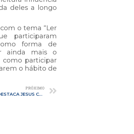
da deles a longo
 com o tema “Ler
e participaram
como forma de
ar ainda mais o
, como participar
arem o hábito de
PRÓXIMO
ACAMPAMENTO DE VERÃO DESTACA JESUS COMO O “MELHOR AMIGO” DOS JOVENS