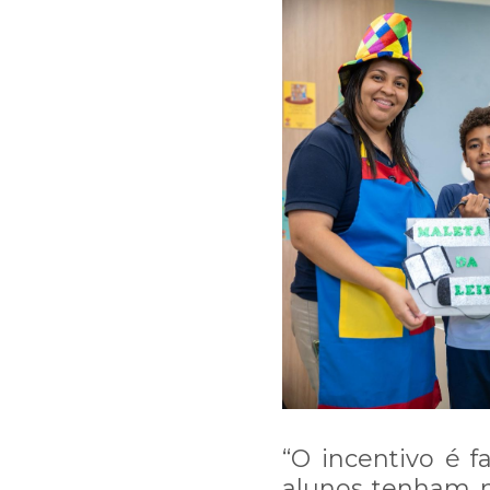
Prazo de normalização: qu
Nossa equipe está ligan
Caso queira falar diretam
“O incentivo é f
alunos tenham mo