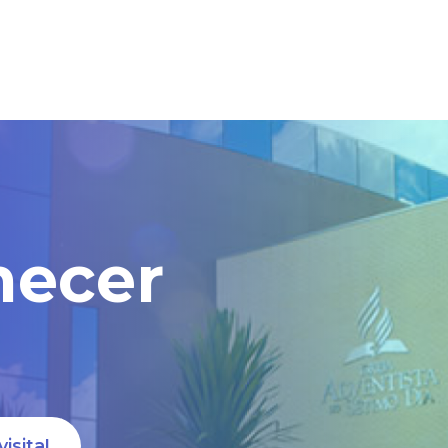
hecer
isita!