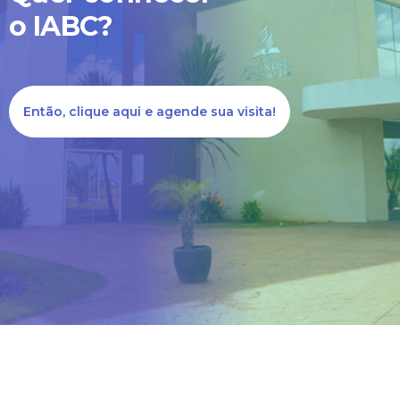
o IABC?
Nossa equipe está ligando
para cada mensagem
Então, clique aqui e agende sua visita!
enviada!
Caso queira falar
diretamente conosco ligue
no número (62) 3395-
8002.
Estou ciente - Fechar Aviso