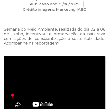
Publicado em:
25/06/2025
Crédito imagens: Marketing IABC
Semana do Meio Ambiente, realizada do dia 02 a 06
de junho, incentivou a preservação da natureza
com ações de conscientização e sustentabilidade.
Acompanhe na reportagem!
COMUNICADO
IMPORTANTE:
Estamos passando por
uma instabilidade em
nosso WhatsApp, e talvez