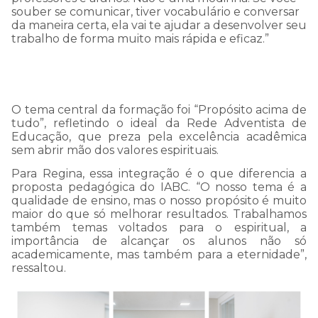
souber se comunicar, tiver vocabulário e conversar
que o normal.
da maneira certa, ela vai te ajudar a desenvolver seu
trabalho de forma muito mais rápida e eficaz.”
Por isso, pedimos sua
compreensão e
O tema central da formação foi “Propósito acima de
informamos que estamos
tudo”, refletindo o ideal da Rede Adventista de
Educação, que preza pela excelência acadêmica
trabalhando arduamente
sem abrir mão dos valores espirituais.
para resolver esta questão!
Para Regina, essa integração é o que diferencia a
proposta pedagógica do IABC. “O nosso tema é a
qualidade de ensino, mas o nosso propósito é muito
maior do que só melhorar resultados. Trabalhamos
Prazo de normalização:
também temas voltados para o espiritual, a
importância de alcançar os alunos não só
quinta-feira, 23/11/2023 às
academicamente, mas também para a eternidade”,
ressaltou.
17h