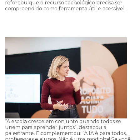
reforçou que o recurso tecnológico precisa ser
compreendido como ferramenta útil e acessível.
COMUNICADO
IMPORTANTE:
Estamos passando por
uma instabilidade em
nosso WhatsApp, e talvez
“A escola cresce em conjunto quando todos se
nossa resposta a sua
unem para aprender juntos”, destacou a
palestrante. E complementou: “A IA é para todos,
mensagem demore mais
professores e alunos. Não é uma modinha! Se você