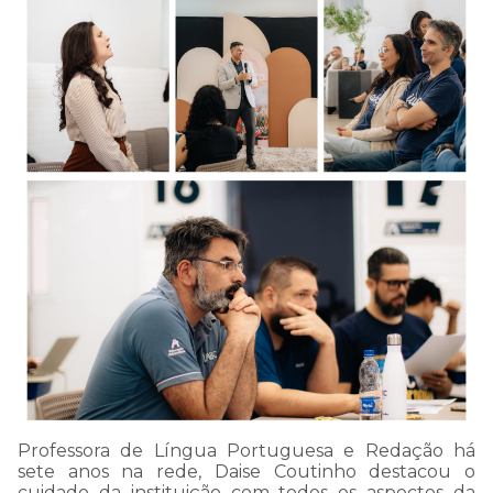
Nossa equipe está ligando
para cada mensagem
enviada!
Caso queira falar
diretamente conosco ligue
no número (62) 3395-
8002.
Estou ciente - Fechar Aviso
Professora de Língua Portuguesa e Redação há
sete anos na rede, Daise Coutinho destacou o
cuidado da instituição com todos os aspectos da