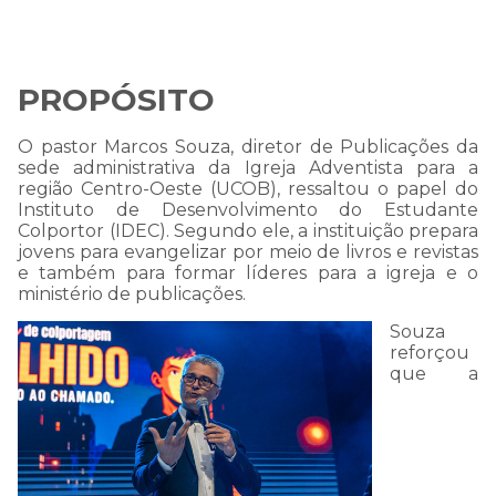
enviada!
PROPÓSITO
Caso queira falar
diretamente conosco ligue
O pastor Marcos Souza, diretor de Publicações da
sede administrativa da Igreja Adventista para a
no número (62) 3395-
região Centro-Oeste (UCOB), ressaltou o papel do
Instituto de Desenvolvimento do Estudante
8002.
Colportor (IDEC). Segundo ele, a instituição prepara
jovens para evangelizar por meio de livros e revistas
e também para formar líderes para a igreja e o
ministério de publicações.
Estou ciente - Fechar Aviso
Souza
reforçou
que a