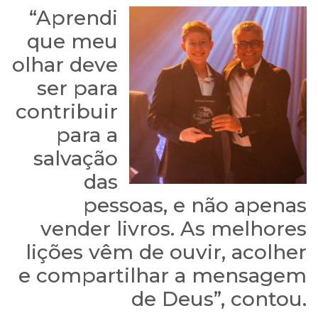
“Aprendi
Por isso, pedimos sua
que meu
compreensão e
olhar deve
informamos que estamos
ser para
trabalhando arduamente
contribuir
para resolver esta questão!
para a
salvação
Prazo de normalização:
das
quinta-feira, 23/11/2023 às
pessoas, e não apenas
vender livros. As melhores
17h
lições vêm de ouvir, acolher
e compartilhar a mensagem
Nossa equipe está ligando
de Deus”, contou.
para cada mensagem