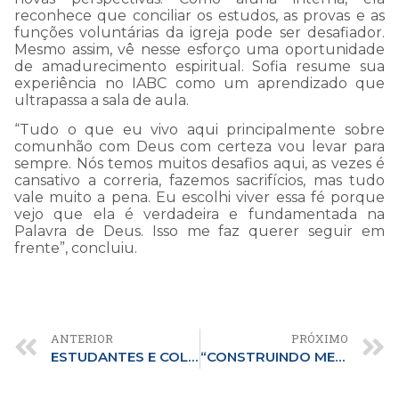
reconhece que conciliar os estudos, as provas e as
funções voluntárias da igreja pode ser desafiador.
Mesmo assim, vê nesse esforço uma oportunidade
de amadurecimento espiritual. Sofia resume sua
experiência no IABC como um aprendizado que
ultrapassa a sala de aula.
“Tudo o que eu vivo aqui principalmente sobre
comunhão com Deus com certeza vou levar para
sempre. Nós temos muitos desafios aqui, as vezes é
cansativo a correria, fazemos sacrifícios, mas tudo
vale muito a pena. Eu escolhi viver essa fé porque
vejo que ela é verdadeira e fundamentada na
Palavra de Deus. Isso me faz querer seguir em
frente”, concluiu.
ANTERIOR
PRÓXIMO
ESTUDANTES E COLABORADORES SÃO INCENTIVADOS A COMPARTILHAR EMOÇÕES EM CAMPANHA DO SETEMBRO AMARELO
“CONSTRUINDO MEU LEGADO” ABERTURA DO ANO LETIVO DESTACA O TEMA CENTRAL DESTE ANO E PROPÕE REFLEXÕES SOBRE IDENTIDADE, ESCOLHAS E PROPÓSITOS