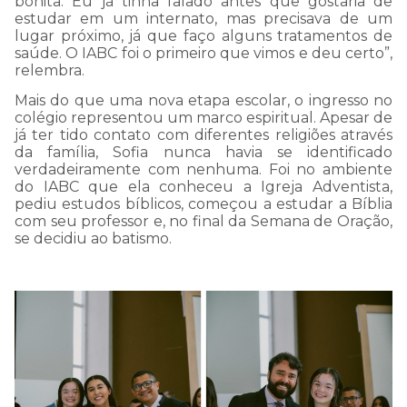
bonita. Eu já tinha falado antes que gostaria de
estudar em um internato, mas precisava de um
8002.
lugar próximo, já que faço alguns tratamentos de
saúde. O IABC foi o primeiro que vimos e deu certo”,
relembra.
Estou ciente - Fechar Aviso
Mais do que uma nova etapa escolar, o ingresso no
colégio representou um marco espiritual. Apesar de
já ter tido contato com diferentes religiões através
da família, Sofia nunca havia se identificado
verdadeiramente com nenhuma. Foi no ambiente
do IABC que ela conheceu a Igreja Adventista,
pediu estudos bíblicos, começou a estudar a Bíblia
com seu professor e, no final da Semana de Oração,
se decidiu ao batismo.