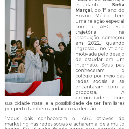
para resolver esta questão!
estudante
Sofia
Marçal
, do 1º ano do
Ensino Médio, tem
Prazo de normalização:
uma relação especial
com o IABC. Sua
quinta-feira, 23/11/2023 às
trajetória na
instituição começou
17h
em 2022, quando
ingressou no 7º ano,
motivada pelo desejo
de estudar em um
Nossa equipe está ligando
internato. Seus pais
conheceram o
para cada mensagem
colégio por meio das
redes sociais e se
enviada!
encantaram com a
proposta. A
proximidade com
sua cidade natal e a possibilidade de ter familiares
Caso queira falar
por perto também ajudaram na decisão.
diretamente conosco ligue
“Meus pais conheceram o IABC através do
marketing nas redes sociais e acharam a ideia muito
no número (62) 3395-