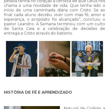
pessoa tenha no coração a certeza de que Deus nos
chama a uma novidade de vida. Que tenha sido o
início de uma caminhada diária com Cristo. Se ao
Estamos passando por
final cada aluno decidiu viver com mais fé, amor e
esperança, o propósito foi alcançado”, concluiu o
uma instabilidade em
pastor Leandro. A Semana terminou com um culto
de Santa Ceia e a celebração de decisões de
nosso WhatsApp, e talvez
entrega a Cristo através do batismo.
nossa resposta a sua
mensagem demore mais
que o normal.
Por isso, pedimos sua
compreensão e
informamos que estamos
HISTÓRIA DE FÉ E APRENDIZADO
trabalhando arduamente
Natural de Goiânia, a