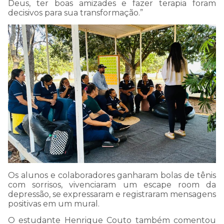
Deus, ter boas amizades e fazer terapia foram
para cada mensagem
decisivos para sua transformação.”
enviada!
Caso queira falar
diretamente conosco ligue
no número (62) 3395-
8002.
Estou ciente - Fechar Aviso
Os alunos
e colaboradores
ganharam bolas de tênis
com sorrisos, vivenciaram um
escape
room
da
depressão,
se expressar
am
e registraram mensagens
positivas
em um mural
.
O estudante Henrique Couto também comentou