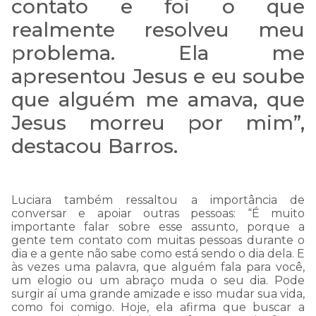
contato e foi o que
que o normal.
realmente resolveu meu
problema
. Ela me
Por isso, pedimos sua
apresentou Jesus
e eu
soube
compreensão e
que alguém me amava, que
informamos que estamos
Jesus morreu por mim”,
trabalhando arduamente
destacou Barros.
para resolver esta questão!
Luciara
também
ressaltou a importância de
Prazo de normalização:
conversar e apoiar outras pessoas: “
É
muito
importante falar
sobre esse assunto
, porque a
quinta-feira, 23/11/2023 às
gente tem contato com muitas pessoas durante o
dia e a gente não sabe como está sendo o dia dela. E
17h
às vezes uma palavra, que alguém fala p
a
ra você,
um
elogio ou um
abraço muda o seu dia
. Pode
surgir aí uma grande amizade e isso mudar
sua vida,
como foi comigo. Hoje, ela afirma que buscar a
Nossa equipe está ligando