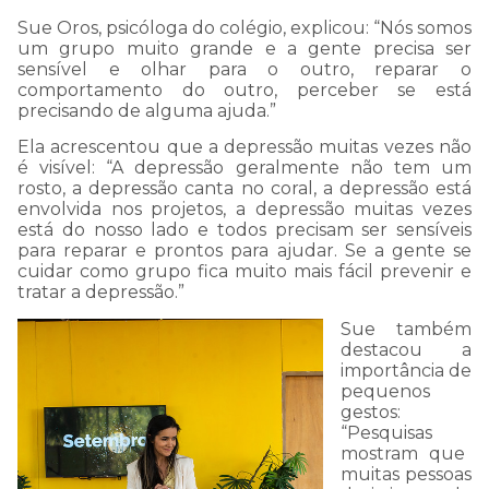
Sue Oros, psicóloga do colégio, explicou: “
N
ós somos
um grupo muito grande e a gente precisa ser
sensível
e
olhar para o outro, reparar o
comportamento do outro
, perceber se está
precisando de alguma ajuda
.”
Ela acrescentou que a depressão muitas vezes não
é visível: “A depressão geralmente não tem um
rosto, a depressão canta no coral, a depressão está
envolvida nos projetos, a depressão muitas vezes
está do nosso lado e
todos precisam
ser sensíveis
para r
eparar
e prontos para ajudar. Se a
gente se
cuidar como grupo fica
muito
mais fácil prevenir
e
tratar a depressão
.”
Sue também
destacou a
importância de
pequenos
gestos:
“
Pesquisas
mostram que
muitas
pessoas