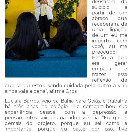
desistiram do
suicídio a
partir de um
abraço que
receberam
,
de
uma ligação,
de um ‘eu me
importo com
você, eu me
preocupo’
.
Então a ideia
era gerar
empatia e
trazer essa
reflexão de
que se eu estou sendo cuidada pelo outro a vida
ainda vale a pena”
, afirma
Oros
.
Luciara
Barros,
veio
da Bahia
para Goiás
,
e
trabalha
há três anos no colégio
. Ela
compartilhou sua
experiência pessoal com
a
depressão e
pensamentos suicidas na adolescência. “
E
u gostei
demais do projeto, porque eu sei
como é
importante
, porque eu passei por isso, tive