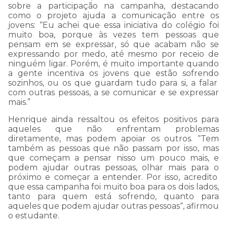
sobre a participação
na campanha, destacando
como o projeto ajuda a comunicação entre os
jovens: “Eu achei que essa iniciativa do colégio foi
muito bo
a
, porque às vezes tem pessoas que
pensam em se expressar, só que acabam
não
se
expressando por medo, até mesmo por receio de
ninguém ligar. Porém,
é muito importante
quando
a gente in
centiva
os jovens que estão sofrendo
sozinhos
,
ou
os que guardam tudo
para
si, a falar
com outras pessoas, a se comunicar
e se expressar
mais.”
Henrique ainda ressaltou os efeitos positivos para
aqueles que não enfrentam problemas
diretamente, mas podem apoiar os outros
.
“
Tem
também as pessoas que
não passam por isso, mas
que começam a
pensar nisso
um pouco mais,
e
podem
ajudar outras pessoas, olhar mais
para o
próximo
e começar a entender. Por isso, acredito
que essa campanha
foi muito boa para os
dois lados,
tanto
para quem está
sofrendo
,
quanto
para
aqueles que podem
ajudar outra
s
pessoa
s
“
,
afirmou
o estudante.