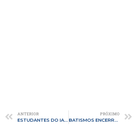
ANTERIOR
PRÓXIMO
ESTUDANTES DO IABC E DAS ESCOLAS ADVENTISTAS DO DISTRITO FEDERAL SE REÚNEM PARA EVENTO MISSIONÁRIO
BATISMOS ENCERRAM SEMANA DE ORAÇÃO E REFORÇAM DECISÕES DE MUDANÇA DE VIDA